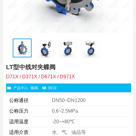
LT型中线对夹蝶阀
D71X / D371X / D671X / D971X
产品中心
蝶阀
9819
公称通径
DN50~DN1200
公称压力
0.6~2.5MPa
适用温度
-20~+80℃
适用介质
水、气、油品等